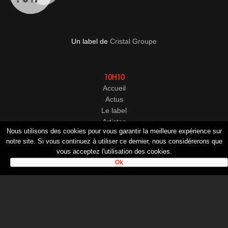
Un label de
Cristal Groupe
10H10
Accueil
Actus
Le label
Artistes
Nous utilisons des cookies pour vous garantir la meilleure expérience sur
Albums
notre site. Si vous continuez à utiliser ce dernier, nous considérerons que
Boutique
vous acceptez l'utilisation des cookies.
Contact
Ok
LIENS
Mon compte
CGV
Mentions légales