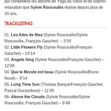
qui complétera les albums de Yoga du coeur et de sophro-
relaxation que
Sylvie Roucoulès
réalise depuis plus de
20 ans.
TRACKLISTING
01.
Les Ailes de fées
(Sylvie Roucoulès/Sylvie
Roucoulès, François Gaucher) – 3’55
02.
Little Flowers Fly
(Sylvie Roucoulès/François
Gaucher) – 14’14
03.
Angels Sing
(Sylvie Roucoulès/François Gaucher) –
12’08
04.
Que le Monde est beau
(Sylvie Roucoulès/Bruno
Noué) – 8’14
05.
Long Time Sun
(Thomas Barque/François Gaucher,
Pascal Ducourtioux) – 11’05
06.
Above the Clouds
(Sylvie Roucoulès/Sylvie
Roucoulès, François Gaucher) – 6’49