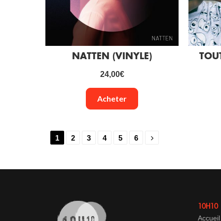
NATTEN (VINYLE)
TOUT
24,00
€
Acheter
1
2
3
4
5
6
10H10
Accueil