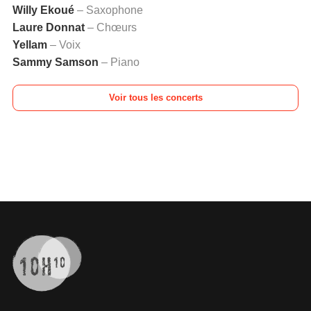
Willy Ekoué
– Saxophone
Laure Donnat
– Chœurs
Yellam
– Voix
Sammy Samson
– Piano
Voir tous les concerts