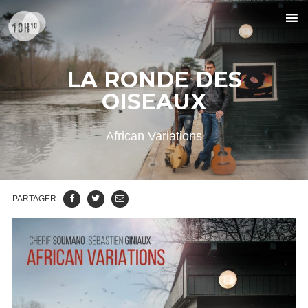
LA RONDE DES
OISEAUX
African Variations
PARTAGER