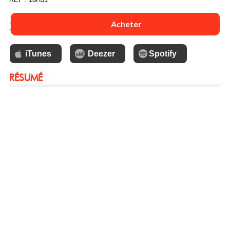
13 €
Acheter
iTunes
Deezer
Spotify
RÉSUMÉ