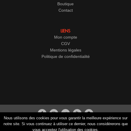
Boutique
Contact
LIENS
Mon compte
CGV
Mentions légales
Politique de confidentialité
Nous utilisons des cookies pour vous garantir la meilleure expérience sur
© 2017-2026
Cristal Groupe
-
Studio Vitamine
- Tous droits
notre site. Si vous continuez à utiliser ce dernier, nous considérerons que
vous acceptez l'utilisation des cookies.
réservés