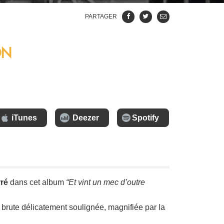
PARTAGER
ON
iTunes
Deezer
Spotify
ré
dans cet album
“Et vint un mec d’outre
 brute délicatement soulignée, magnifiée par la