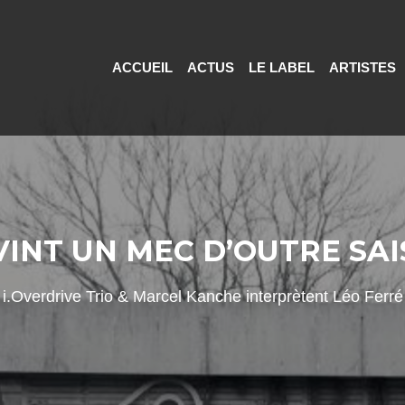
ACCUEIL
ACTUS
LE LABEL
ARTISTES
VINT UN MEC D’OUTRE SA
i.Overdrive Trio & Marcel Kanche interprètent Léo Ferré